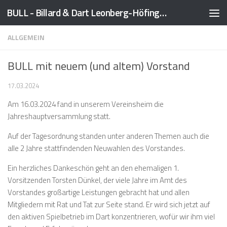
BULL - Billard & Dart Leonberg-Höfingen 1989 e.V.
Zum Inhalt springen
ALLGEMEIN
BULL mit neuem (und altem) Vorstand
17.03.2024
Am 16.03.2024 fand in unserem Vereinsheim die
Jahreshauptversammlung statt.
Auf der Tagesordnung standen unter anderen Themen auch die
alle 2 Jahre stattfindenden Neuwahlen des Vorstandes.
Ein herzliches Dankeschön geht an den ehemaligen 1.
Vorsitzenden Torsten Dünkel, der viele Jahre im Amt des
Vorstandes großartige Leistungen gebracht hat und allen
Mitgliedern mit Rat und Tat zur Seite stand. Er wird sich jetzt auf
den aktiven Spielbetrieb im Dart konzentrieren, wofür wir ihm viel