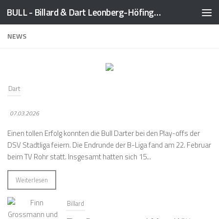
BULL - Billard & Dart Leonberg-Höfingen 1989 e.V.
Zum Inhalt springen
NEWS
Dart
07.03.2026
Einen tollen Erfolg konnten die Bull Darter bei den Play-offs der
DSV Stadtliga feiern. Die Endrunde der B-Liga fand am 22. Februar
beim TV Rohr statt. Insgesamt hatten sich 15...
Weiterlesen
Billard